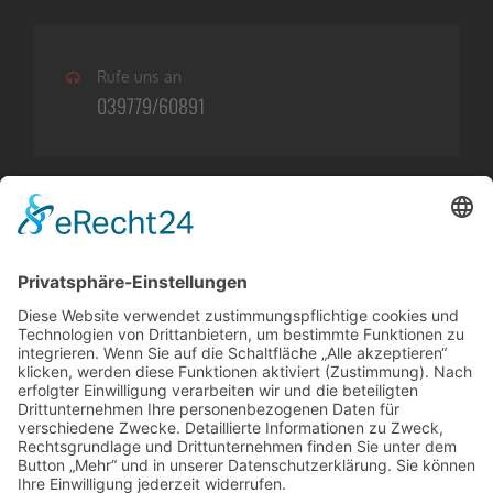
Rufe uns an
039779/60891
Öffnungszeiten
BÜRO
Montag-Freitag:
09:00 -18:00
WERKSTATT
Montag-Freitag: