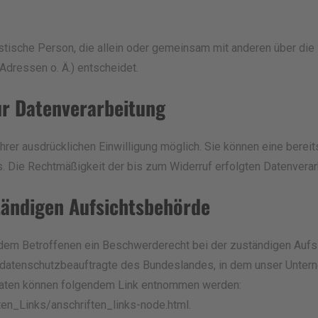
uristische Person, die allein oder gemeinsam mit anderen über di
dressen o. Ä.) entscheidet.
zur Datenverarbeitung
rer ausdrücklichen Einwilligung möglich. Sie können eine bereits
ns. Die Rechtmäßigkeit der bis zum Widerruf erfolgten Datenverar
tändigen Aufsichtsbehörde
t dem Betroffenen ein Beschwerderecht bei der zuständigen Auf
sdatenschutzbeauftragte des Bundeslandes, in dem unser Unterne
daten können folgendem Link entnommen werden:
ten_Links/anschriften_links-node.html
.