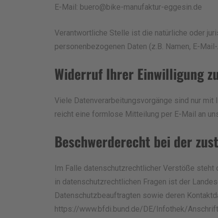
E-Mail:
buero@bike-manufaktur-eggesin.de
Verantwortliche Stelle ist die natürliche oder j
personenbezogenen Daten (z.B. Namen, E-Mail-A
Widerruf Ihrer Einwilligung 
Viele Datenverarbeitungsvorgänge sind nur mit Ih
reicht eine formlose Mitteilung per E-Mail an u
Beschwerderecht bei der zus
Im Falle datenschutzrechtlicher Verstöße steh
in datenschutzrechtlichen Fragen ist der Lande
Datenschutzbeauftragten sowie deren Kontakt
https://www.bfdi.bund.de/DE/Infothek/Anschrif