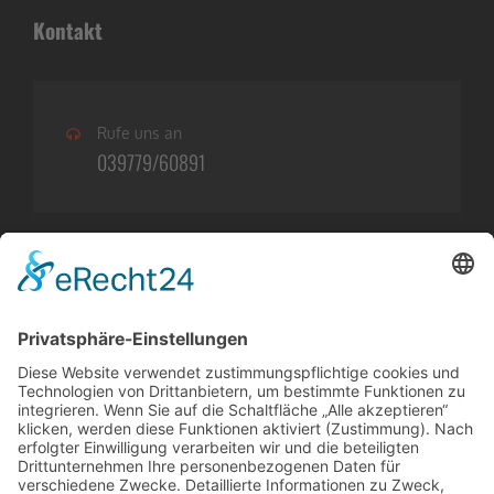
Kontakt
Rufe uns an
039779/60891
Öffnungszeiten
BÜRO
Montag-Freitag:
09:00 -18:00