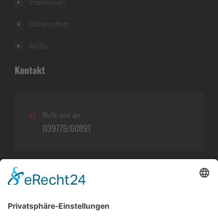
Impressum
Datenschutz
AGBs
Kontakt
Rufe uns an
039779/60891
Öffnungszeiten