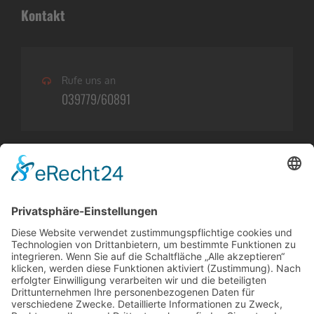
Kontakt
Rufe uns an
039779/60891
Öffnungszeiten
BÜRO
Montag-Freitag:
09:00 -18:00
WERKSTATT